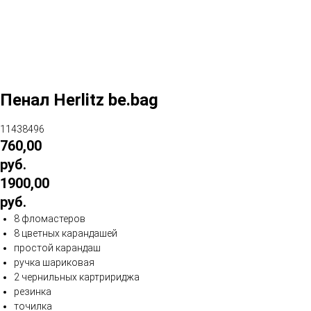
Пенал Herlitz be.bag
11438496
760,00
руб.
1900,00
руб.
8 фломастеров
8 цветных карандашей
простой карандаш
ручка шариковая
2 чернильных картририджа
резинка
точилка