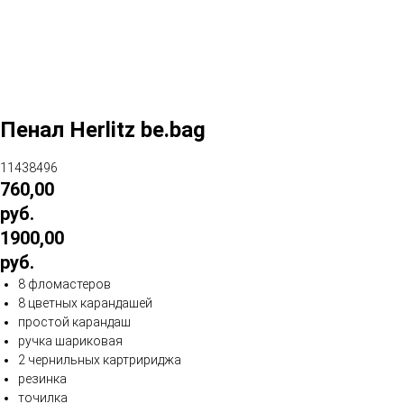
Пенал Herlitz be.bag
11438496
760,00
руб.
1900,00
руб.
8 фломастеров
8 цветных карандашей
простой карандаш
ручка шариковая
2 чернильных картририджа
резинка
точилка