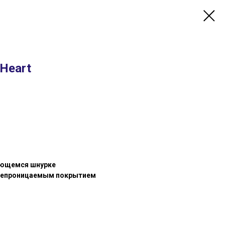
Heart
ающемся шнурке
онепроницаемым покрытием