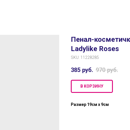
Пенал-косметичка
Ladylike Roses
SKU:
11228285
385
руб.
970
руб.
В КОРЗИНУ
Размер 19см х 9см