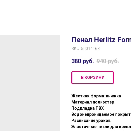
Пенал Herlitz For
SKU:
50014163
380
руб.
940
руб.
В КОРЗИНУ
Жесткая форма-книжка
Материал полиэстер
Подкладка ПВХ
Водонепроницаемое покрыт
Расписание уроков
Эластичные петли для креп