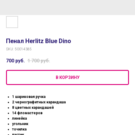
Пенал Herlitz Blue Dino
SKU:
50014385
700
руб.
1 700
руб.
В КОРЗИНУ
1 шариковая ручка
2 чернографитных карандаша
8 цветных карандашей
14 фломастеров
линейка
угольник
точилка
ластик