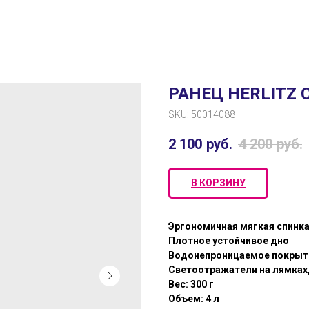
РАНЕЦ HERLITZ 
SKU:
50014088
2 100
руб.
4 200
руб.
В КОРЗИНУ
Эргономичная мягкая спинк
Плотное устойчивое дно
Водонепроницаемое покрыт
Светоотражатели на лямках,
Вес: 300 г
Объем: 4 л